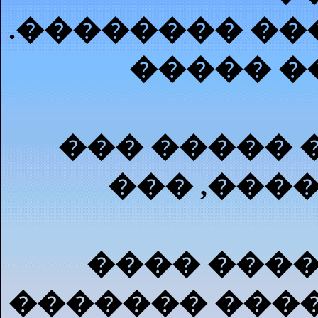
.�������� ��
����� �
��� ����� 
��� ,����
���� ����
������� ����