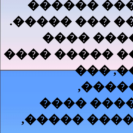
������ ���
.����� ��� �
���� ���
���� ����� �
��� ,
,����
���� ����
,����� ����