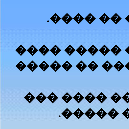
.���� ��
���� ����� 
����� �� ��
��� ���� �
.����� 