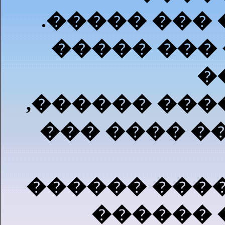
.����� ���
����� ��� 
�
,������ ���
��� ���� �
������ ����
������ 