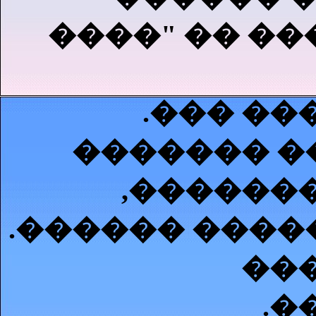
����" �� ��
.��� ��
������� �
,������
.������ ����
���
.�