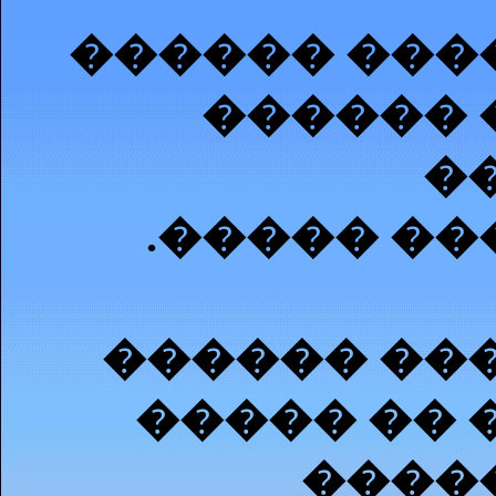
������ ���
������ 
�
.����� ��
������ ���
����� �� 
����