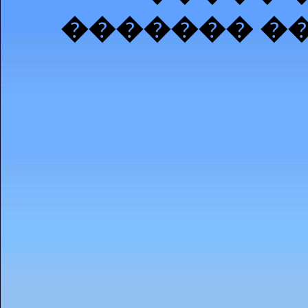
������� �