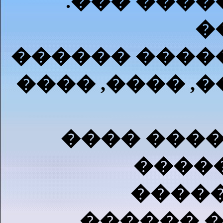
.��� ����
�
������ ����
���� ,���� ,
���� ����
�����
�����
������ �