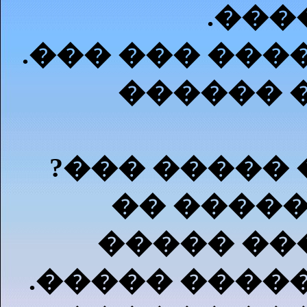
.���
.��� ��� ���
������ 
?��� �����
�� �����
����� ��
.����� ����