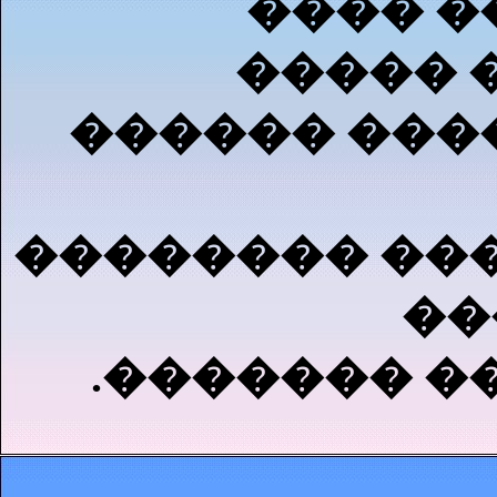
���� �
����� 
������ ���
�������� ���
��
.������� �