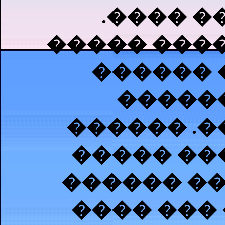
.���� �
����� ����
������ 
�����
������ .�
����� ��
������ ��
���� ���