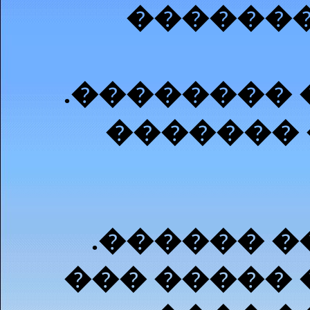
�������
.�������� 
�������
.������ �
��� ����� 