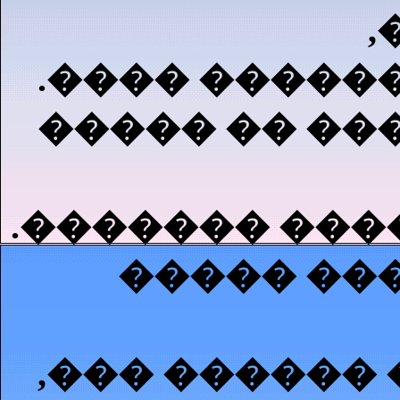
,
.���� �����
����� �� ��
.������� ���
����� ���
,��� ������