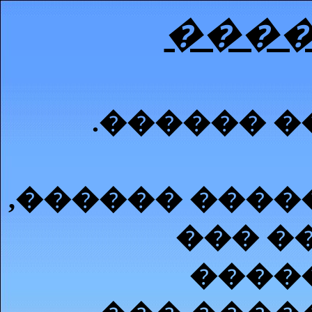
����
.������ �
,������ ����
��� �
����