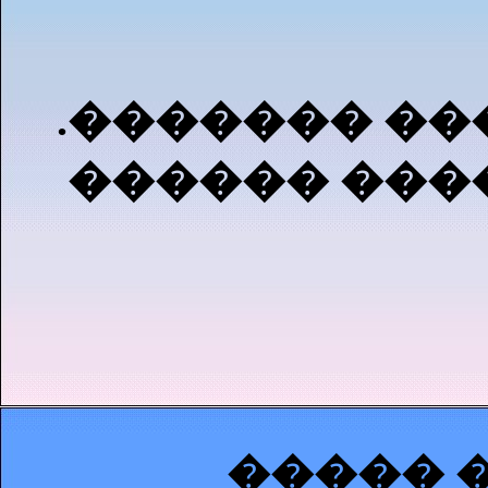
.������� ��
������ ���
����� �