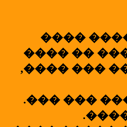
���� ���
���� �� ��
,���� ��� �
.��� ��� �
.���