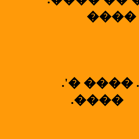
���� 
.'� ���� .
.����