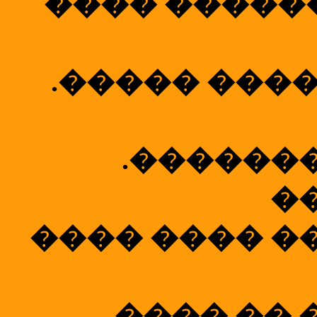
���� �����
.����� ����
.������
�
���� ���� �
.���� �� 