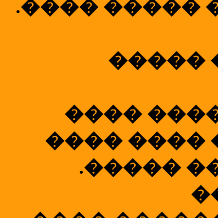
.���� ����� 
����� 
���� ����
���� ���� 
.����� �
�