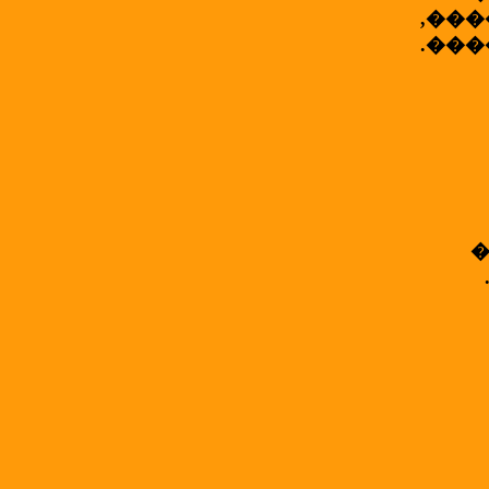
,���
.���
�