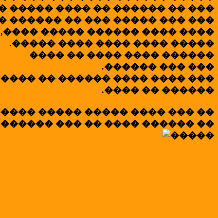
� ����� ���� �� ������ �� ���
� ������ �� ��� ����� ��� ���
,���� ����� ������ ���� ����
.����� ���� ���� ���� �����
���� �� ���� ���� ������
.������ ��� ���
���� �� ������ ���� ���� ���
.���� �� ������
���� ����� ����� ���� ��� ��
.������ ��� �� ���� ������ ��