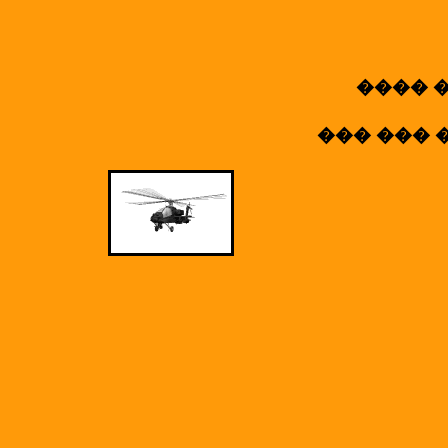
���� �
��� ��� 