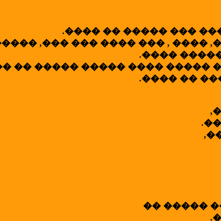
.���� �� ����� ��� ��
���� ,��� ��� ���� ��� , ���� 
.���� ����
�� �� ����� ����� ���� ����� 
.���� �� �
,
.�
,�
�� ����� �
.