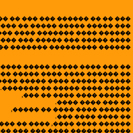
�� �� ��� ��� ������ �� �� ���
,���� �� ����� ����� ����� ���
��� ���� ������� ���� ������
���� ��� ����� ��� ����� ����
��� ������� ��������� ������
����� ����� ����� ���� ��� ��
��� ����� ���� ���� ������ ��
���� ����� ���� ����� ������
.������� �� ����� ���� �����
,��� �� ���� ���� ������
.���� ���� ��� ��
,����� �� ���� ���� ������
.��� ���� ���� ��
��� �� ���� ,���� ���� ������
��� ��� ��� ���� ������ �����