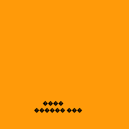
����
������ ���