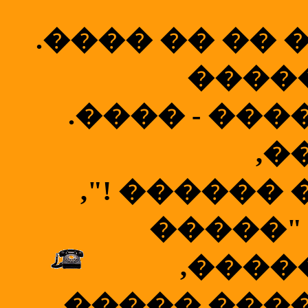
.���� �� �� 
����
.���� - ��
,�
,"! ������
�����" 
,����
����� ����