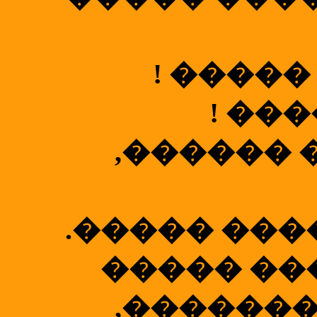
! �����
! ��
,������ 
.����� ���
����� ��
,�������