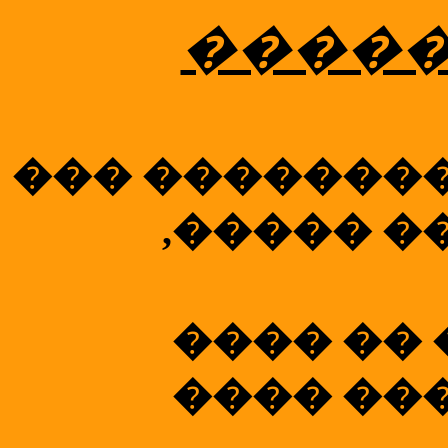
�����
��� ��������
,����� �
���� ��
���� ��