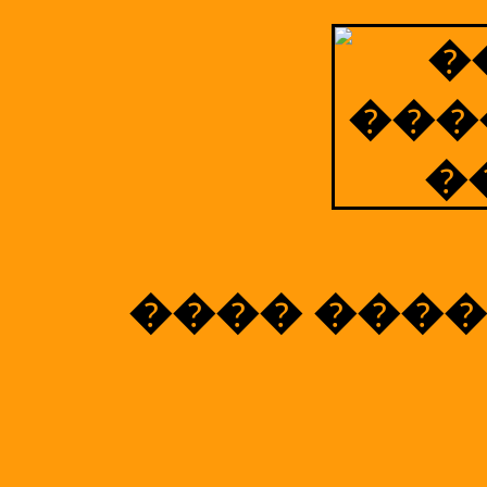
���� ����