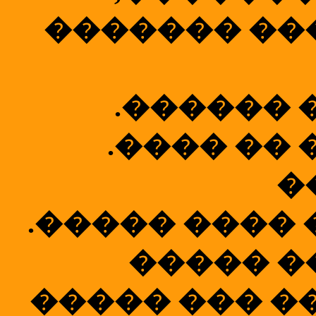
������� ��
.������ 
.���� �� 
�
.����� ����
����� �
����� ��� �