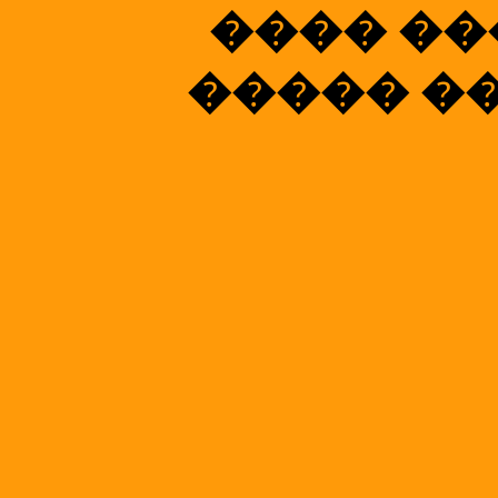
���� ��
����� ��