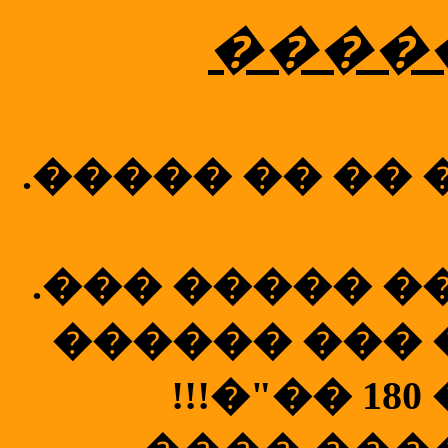
����
.����� �� �� 
.��� ����� �
������ ��� 
!!!�"�� 1