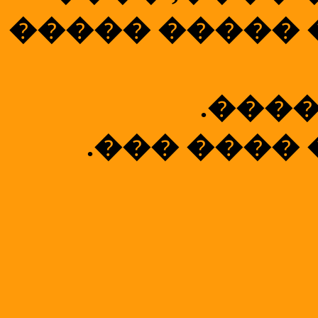
����� ����� 
.����
.��� ����