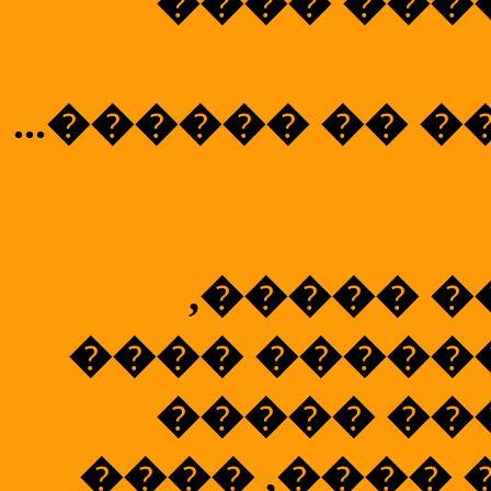
���� ���
...������ �� 
,����� 
���� �����
����� ��
���� ,���� 