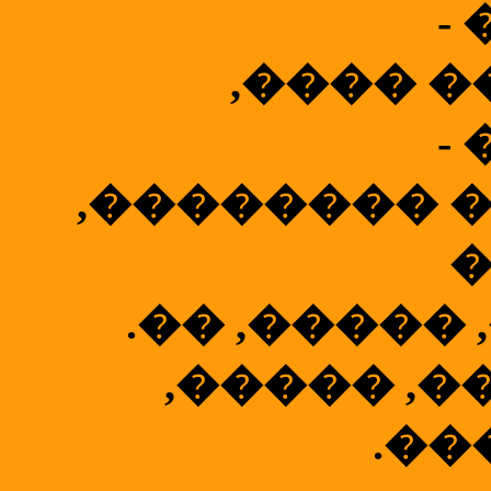
-
,���� �
-
,�������� 
.�� ,�����
,����� ,
.��