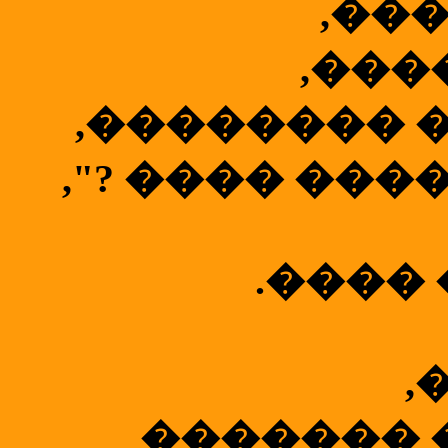
,��
,���
,�������� 
,"? ���� ���
.����
,
������� 