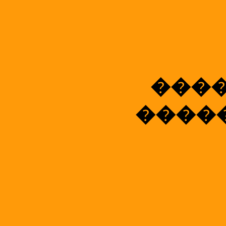
����
����� 