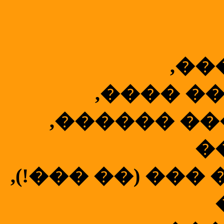
,��
,���� �
,������ ��
�
,(!��� ��) ��