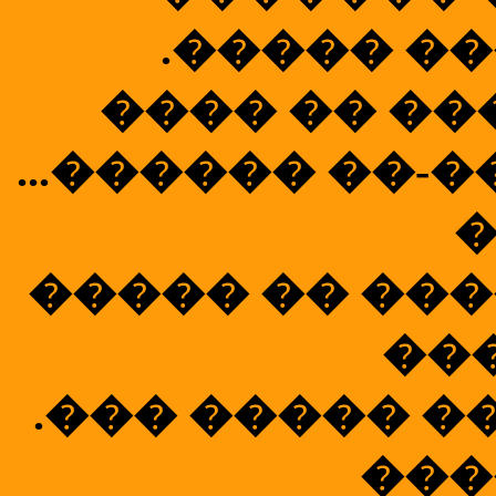
.����� ��
���� �� ��
...������ ��-�
����� �� ���
��
.��� ����� ��
���