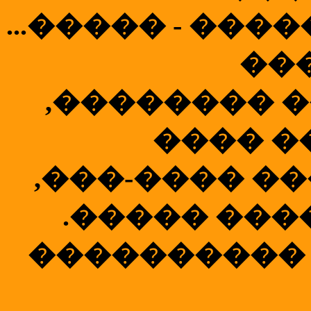
...����� - ��
��
,�������� �
���� �
,���-���� �
.����� ���
����������